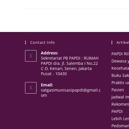
Contact Info
Artike
Address:
PAPDI Ri
Sekretariat PB PAPDI : RUMAH
Dewasa y
PAPDI d/a. Jl. Salemba I No.22
Kesehata
C-D, Kenari, Senen, Jakarta
Pusat - 10430
Buku Sak
Praktis 
Email:
Pasien
satgasimunisasipapdi@gmail.c
om
Jadwal I
Rekomend
PAPDI
Lebih Le
Pedoman 